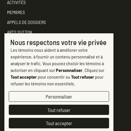
ACTIVITÉS
MEMBRES
APPELS DE DOSSIERS
ARTS SUTTON
Nous respectons votre vie privée
SOUTENEZ
Les témoins nous aident à améliorer votre
CONTACTER ARTS SUTTON
expérience, à fournir un contenu personnalisé et à
7, rue Academy
analyser le trafic. Vous pouvez choisir les témoins à
Sutton (Québec) J0E 2K0
autoriser en cliquant sur
Personnaliser
. Cliquez sur
Tout accepter
pour consentir ou
Tout refuser
pour
(450) 538-2563
refuser les témoins non essentiels.
info@artssutton.com
Personnaliser
Suivez-nous
Tout refuser
Facebook #artsSutton
(opens in new tab)
Instagram Art Sutton
(opens in new tab)
Chaine Arts Sutton sur YouTube
(opens in new tab)
Politique de confidentialité
Tout accepter
© 2007-2026 Centre d'art Arts Sutton