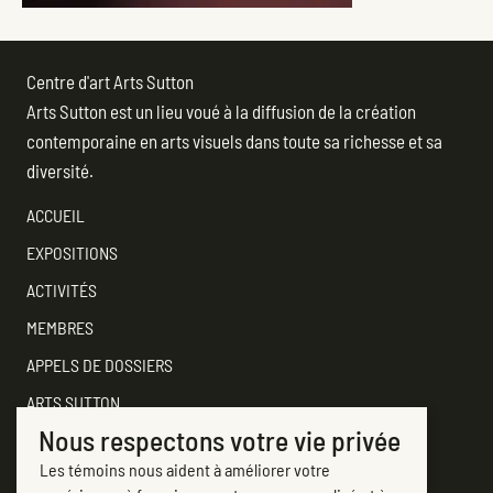
Centre d'art Arts Sutton
Arts Sutton est un lieu voué à la diffusion de la création
contemporaine en arts visuels dans toute sa richesse et sa
diversité.
ACCUEIL
EXPOSITIONS
ACTIVITÉS
MEMBRES
APPELS DE DOSSIERS
ARTS SUTTON
Nous respectons votre vie privée
SOUTENEZ
Les témoins nous aident à améliorer votre
CONTACTER ARTS SUTTON