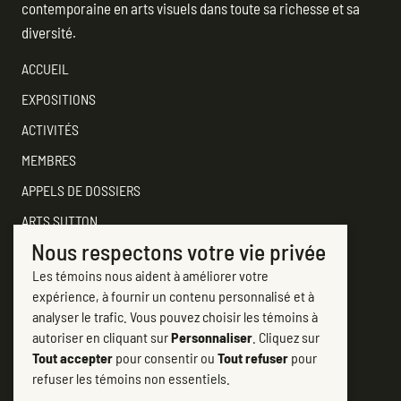
contemporaine en arts visuels dans toute sa richesse et sa
diversité.
ACCUEIL
EXPOSITIONS
ACTIVITÉS
MEMBRES
APPELS DE DOSSIERS
ARTS SUTTON
Nous respectons votre vie privée
SOUTENEZ
Les témoins nous aident à améliorer votre
CONTACTER ARTS SUTTON
expérience, à fournir un contenu personnalisé et à
7, rue Academy
analyser le trafic. Vous pouvez choisir les témoins à
Sutton (Québec) J0E 2K0
autoriser en cliquant sur
Personnaliser
. Cliquez sur
Tout accepter
pour consentir ou
Tout refuser
pour
(450) 538-2563
refuser les témoins non essentiels.