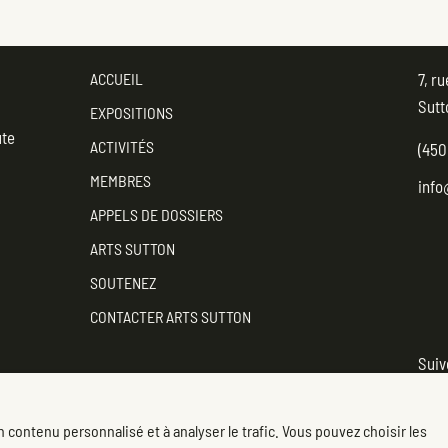
ACCUEIL
7, r
Sutt
EXPOSITIONS
ute
ACTIVITÉS
(450
MEMBRES
info
APPELS DE DOSSIERS
ARTS SUTTON
SOUTENEZ
CONTACTER ARTS SUTTON
Suiv
Faceb
(opens
 contenu personnalisé et à analyser le trafic. Vous pouvez choisir les
Politique de confidentialité
|
© 2007-2026 Centre d'art Arts Sutton