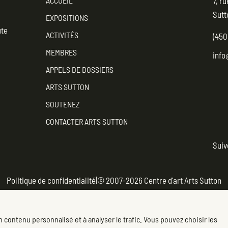
ACCUEIL
7, r
Sutt
EXPOSITIONS
ute
ACTIVITÉS
(450
MEMBRES
info
APPELS DE DOSSIERS
ARTS SUTTON
SOUTENEZ
CONTACTER ARTS SUTTON
Suiv
Faceb
(opens
Politique de confidentialité
|
© 2007-2026 Centre d'art Arts Sutton
 contenu personnalisé et à analyser le trafic. Vous pouvez choisir les