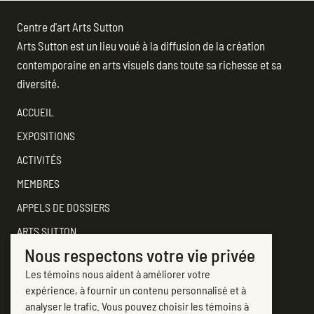
Centre d'art Arts Sutton
Arts Sutton est un lieu voué à la diffusion de la création
contemporaine en arts visuels dans toute sa richesse et sa
diversité.
ACCUEIL
EXPOSITIONS
ACTIVITÉS
MEMBRES
APPELS DE DOSSIERS
ARTS SUTTON
Nous respectons votre vie privée
SOUTENEZ
Les témoins nous aident à améliorer votre
CONTACTER ARTS SUTTON
expérience, à fournir un contenu personnalisé et à
7, rue Academy
analyser le trafic. Vous pouvez choisir les témoins à