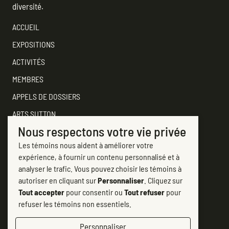
diversité.
ACCUEIL
EXPOSITIONS
ACTIVITÉS
MEMBRES
APPELS DE DOSSIERS
ARTS SUTTON
Nous respectons votre vie privée
SOUTENEZ
Les témoins nous aident à améliorer votre
CONTACTER ARTS SUTTON
expérience, à fournir un contenu personnalisé et à
7, rue Academy
analyser le trafic. Vous pouvez choisir les témoins à
Sutton (Québec) J0E 2K0
autoriser en cliquant sur
Personnaliser
. Cliquez sur
Tout accepter
pour consentir ou
Tout refuser
pour
(450) 538-2563
refuser les témoins non essentiels.
info@artssutton.com
Personnaliser