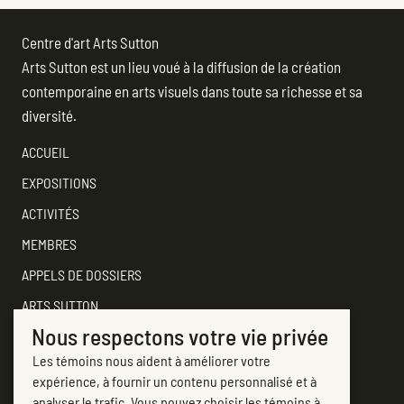
Centre d'art Arts Sutton
Arts Sutton est un lieu voué à la diffusion de la création
contemporaine en arts visuels dans toute sa richesse et sa
diversité.
ACCUEIL
EXPOSITIONS
ACTIVITÉS
MEMBRES
APPELS DE DOSSIERS
ARTS SUTTON
Nous respectons votre vie privée
SOUTENEZ
Les témoins nous aident à améliorer votre
CONTACTER ARTS SUTTON
expérience, à fournir un contenu personnalisé et à
7, rue Academy
analyser le trafic. Vous pouvez choisir les témoins à