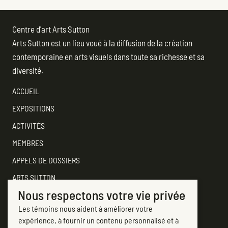
Centre d'art Arts Sutton
Arts Sutton est un lieu voué à la diffusion de la création
contemporaine en arts visuels dans toute sa richesse et sa
diversité.
ACCUEIL
EXPOSITIONS
ACTIVITÉS
MEMBRES
APPELS DE DOSSIERS
ARTS SUTTON
Nous respectons votre vie privée
SOUTENEZ
Les témoins nous aident à améliorer votre
CONTACTER ARTS SUTTON
expérience, à fournir un contenu personnalisé et à
7, rue Academy